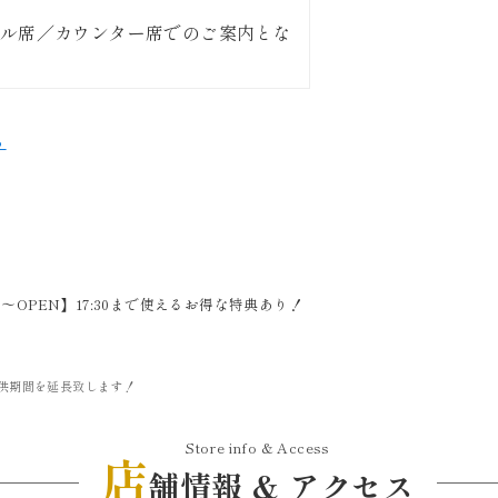
ル席／カウンター席でのご案内とな
ら
〜OPEN】17:30まで使えるお得な特典あり！
供期間を延長致します！
Store info & Access
店
舗情報 & アクセス