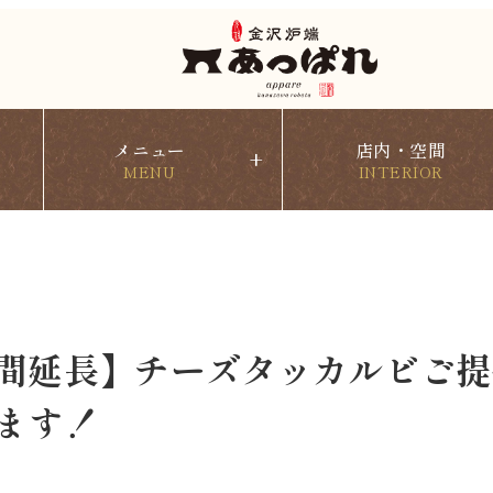
メニュー
店内・空間
+
MENU
INTERIOR
間延長】チーズタッカルビご提
ます！