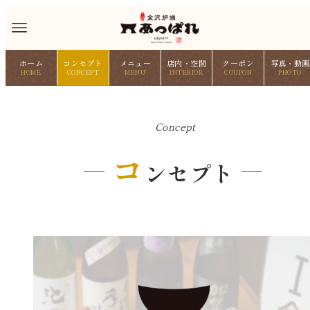
ホーム
コンセプト
メニュー
店内・空間
クーポン
写真・動画
HOME
CONCEPT
MENU
INTERIOR
COUPON
PHOTO
Concept
コ
ンセプト