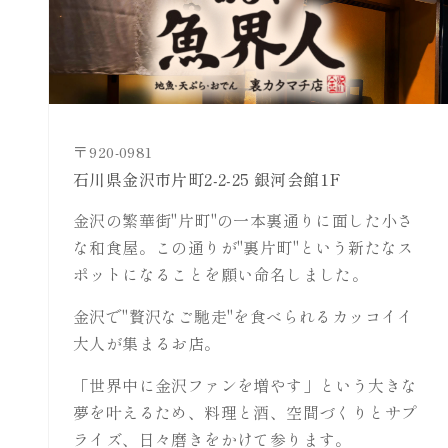
920-0981
石川県金沢市片町2-2-25 銀河会館1F
金沢の繁華街"片町"の一本裏通りに面した小さ
な和食屋。この通りが"裏片町"という新たなス
ポットになることを願い命名しました。
金沢で"贅沢なご馳走"を食べられるカッコイイ
大人が集まるお店。
「世界中に金沢ファンを増やす」という大きな
夢を叶えるため、料理と酒、空間づくりとサプ
ライズ、日々磨きをかけて参ります。