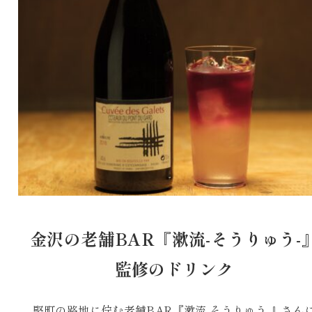
金沢の老舗BAR『漱流-そうりゅう-
監修のドリンク
竪町の路地に佇む老舗BAR『漱流-そうりゅう-』さん