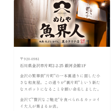
920-0981
石川県金沢市片町2-2-25 銀河会館1F
金沢の繁華街"片町"の一本裏通りに面した小
さな和食屋。この通りが"裏片町"という新た
なスポットになることを願い命名しました。
金沢で"贅沢なご馳走"を食べられるカッコイ
イ大人が集まるお店。