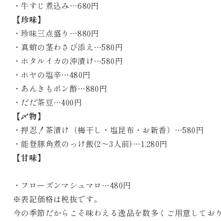
・牛すじ煮込み…680円
【珍味】
・珍味三点盛り…880円
・真蛸の茎わさび添え…580円
・ホタルイカの沖漬け…580円
・ホヤの塩辛…480円
・あんきもポン酢…880円
・だだ茶豆…400円
【〆物】
・押忍！茶漬け（梅干し・塩昆布・お新香）…580円
・能登豚角煮のっけ飯(2～3人前)…1,280円
【甘味】
・フローズンマシュマロ…480円
※表記価格は税抜です。
今の季節だからこそ味わえる逸品を数多くご用意してお