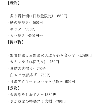
【焼物】
・炙り岩牡蠣(1日数量限定)…880円
・鮎の塩焼き…580円
・ホッケ…980円
・カマ焼き…800円～
【揚げ物】
・加賀野菜と夏野菜の天ぷら盛り合わせ…1,080円
・カキフライ(4個入り)…750円
・真蛸の唐揚げ…750円
・白エビの唐揚げ…750円
・甘海老クリームコロッケ(3͡個)…680円
【煮物】
・金沢冷やしおでん…1380円
・きがね家の特製ブリ大根…780円