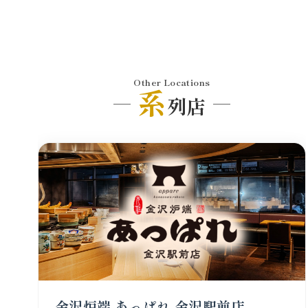
Other Locations
系
列店
金沢炉端 あっぱれ 金沢駅前店