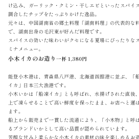
け込み、ガーリック・クミン・干しエビといったスパイ
調合したチップをたっぷりかけた逸品。
元々は、中国湖南省の郷土料理「湖南料理」の代表的な
で、湖南出身の毛沢東が好んだ料理です。
スパイスの効いた味わいがクセになる夏場にぴったりな
ミナメニュー。
小木イカのお造り
一杯 1,380円
能登小木港は、青森県八戸港、北海道函館港に並ぶ、「
イカ」日本三大漁港です。
小木いかは「船凍イカ」とも呼ばれ、水揚げされた直後
上で凍らせることで高い鮮度を保ったまま、お店へと運
ます。
船上から販売まで一貫した流通により、「小木物」と呼
るブランドいかとして高い品質が認められています。
芳醇な甘みと柔らかな小木イカの素材の味を楽しめるお