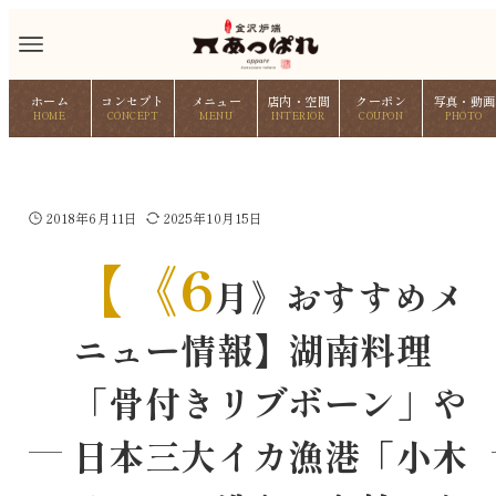
ホーム
コンセプト
メニュー
店内・空間
クーポン
写真・動画
HOME
CONCEPT
MENU
INTERIOR
COUPON
PHOTO
2018年6月11日
2025年10月15日
【《6
月》おすすめメ
ニュー情報】湖南料理
「骨付きリブボーン」や
日本三大イカ漁港「小木