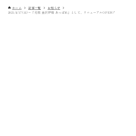
ホーム
記事一覧
お知らせ
2021/4/17(土)～「元祖 金沢炉端 あっぱれ」として、リニューアルOPEN！
S